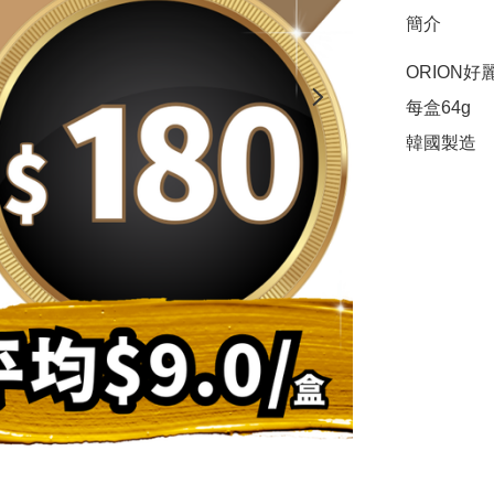
簡介
ORION好麗
每盒64g

韓國製造