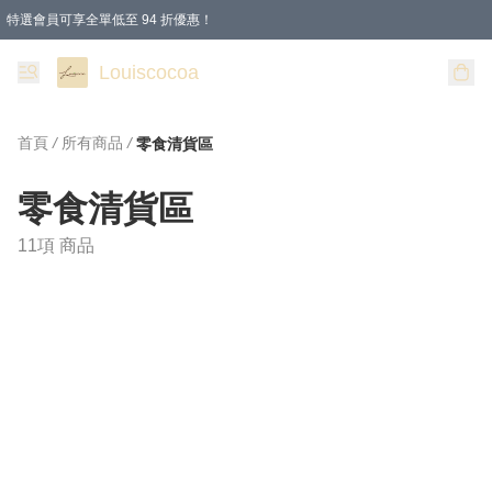
特選會員可享全單低至 94 折優惠！
購物滿 HKD 200.00即享免運費優惠！（適用於 本地送貨、本地取貨 )
Louiscocoa
首頁
/
所有商品
/
零食清貨區
零食清貨區
11項 商品