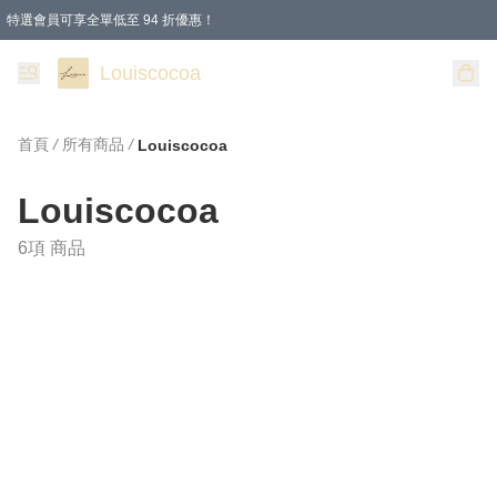
特選會員可享全單低至 94 折優惠！
購物滿 HKD 200.00即享免運費優惠！（適用於 本地送貨、本地取貨 )
Louiscocoa
首頁
/
所有商品
/
Louiscocoa
Louiscocoa
6項 商品