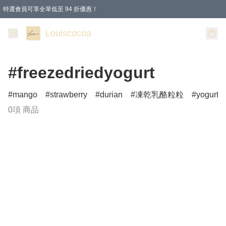
特選會員可享全單低至 94 折優惠！
購物滿 HKD 200.00即享免運費優惠！（適用於 本地送貨、本地取貨 )
Louiscocoa
#freezedriedyogurt
mango
strawberry
durian
凍乾乳酪粒粒
yogurtbi
0項 商品