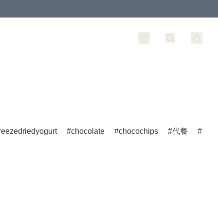
freezedriedyogurt
chocolate
chocochips
代餐
pine