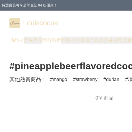
特選會員可享全單低至 94 折優惠！
購物滿 HKD 200.00即享免運費優惠！（適用於 本地送貨、本地取貨 )
Louiscocoa
商品
會員專區
關於我們
付款方式
送貨方式
退貨及退款政策
#pineapplebeerflavoredco
其他熱賣商品：
mango
strawberry
durian
0項 商品