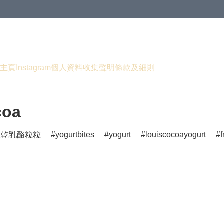
主頁
Instagram
個人資料收集聲明
條款及細則
coa
凍乾乳酪粒粒
yogurtbites
yogurt
louiscocoayogurt