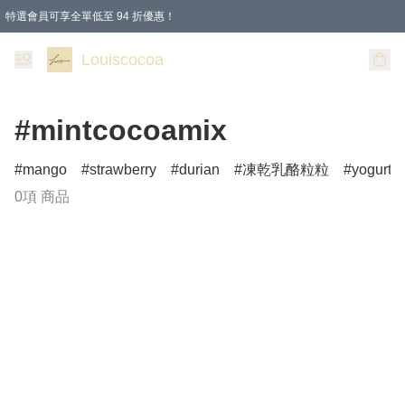
特選會員可享全單低至 94 折優惠！
購物滿 HKD 200.00即享免運費優惠！（適用於 本地送貨、本地取貨 )
Louiscocoa
#mintcocoamix
mango
strawberry
durian
凍乾乳酪粒粒
yogurtbi
0項 商品